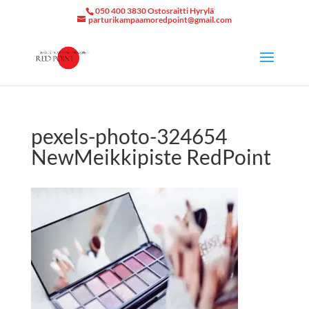
050 400 3830 Ostosraitti Hyrylä
parturikampaamoredpoint@gmail.com
pexels-photo-324654
NewMeikkipiste RedPoint