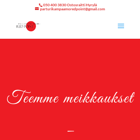
050 400 3830 Ostosraitti Hyrylä
parturikampaamoredpoint@gmail.com
Teemme meikkaukset
–