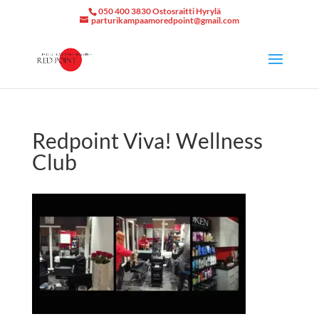
050 400 3830 Ostosraitti Hyrylä
parturikampaamoredpoint@gmail.com
Redpoint Viva! Wellness
Club